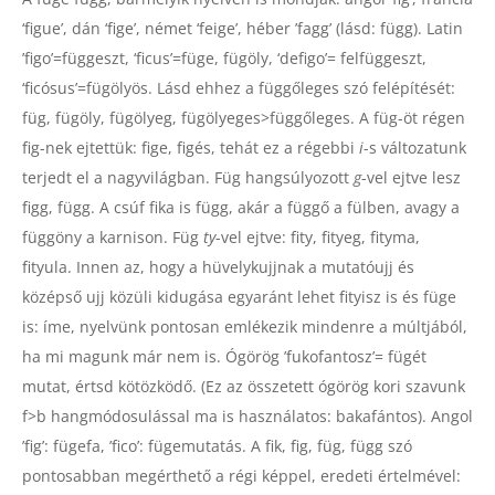
‘figue’, dán ‘fige’, német ‘feige’, héber ’fagg’ (lásd: függ). Latin
’figo’=függeszt, ‘ficus’=füge, fügöly, ‘defigo’= felfüggeszt,
‘ficósus’=fügölyös. Lásd ehhez a függőleges szó felépítését:
füg, fügöly, fügölyeg, fügölyeges>függőleges. A füg-öt régen
fig-nek ejtettük: fige, figés, tehát ez a régebbi
i
-s változatunk
terjedt el a nagyvilágban. Füg hangsúlyozott
g
-vel ejtve lesz
figg, függ. A csúf fika is függ, akár a függő a fülben, avagy a
függöny a karnison. Füg
ty
-vel ejtve: fity, fityeg, fityma,
fityula. Innen az, hogy a hüvelykujjnak a mutatóujj és
középső ujj közüli kidugása egyaránt lehet fityisz is és füge
is: íme, nyelvünk pontosan emlékezik mindenre a múltjából,
ha mi magunk már nem is. Ógörög ’fukofantosz’= fügét
mutat, értsd kötözködő. (Ez az összetett ógörög kori szavunk
f>b hangmódosulással ma is használatos: bakafántos). Angol
’fig’: fügefa, ’fico’: fügemutatás. A fik, fig, füg, függ szó
pontosabban megérthető a régi képpel, eredeti értelmével: