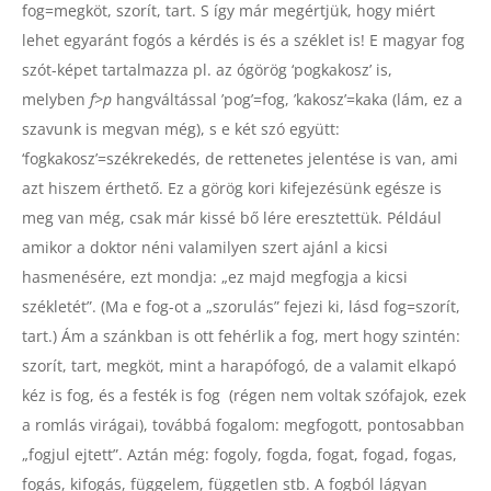
fog=megköt, szorít, tart. S így már megértjük, hogy miért
lehet egyaránt fogós a kérdés is és a széklet is! E magyar fog
szót-képet tartalmazza pl. az ógörög ‘pogkakosz’ is,
melyben
f>p
hangváltással ’pog’=fog, ’kakosz’=kaka (lám, ez a
szavunk is megvan még), s e két szó együtt:
‘fogkakosz’=székrekedés, de rettenetes jelentése is van, ami
azt hiszem érthető. Ez a görög kori kifejezésünk egésze is
meg van még, csak már kissé bő lére eresztettük. Például
amikor a doktor néni valamilyen szert ajánl a kicsi
hasmenésére, ezt mondja: „ez majd megfogja a kicsi
székletét”. (Ma e fog-ot a „szorulás” fejezi ki, lásd fog=szorít,
tart.) Ám a szánkban is ott fehérlik a fog, mert hogy szintén:
szorít, tart, megköt, mint a harapófogó, de a valamit elkapó
kéz is fog, és a festék is fog (régen nem voltak szófajok, ezek
a romlás virágai), továbbá fogalom: megfogott, pontosabban
„fogjul ejtett”. Aztán még: fogoly, fogda, fogat, fogad, fogas,
fogás, kifogás, függelem, független stb. A fogból lágyan