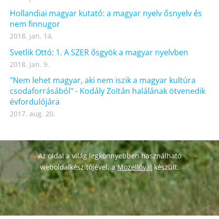
Hollandiai magyar kutató: a magyar nyelv ősnyelv és
nem finnugor
2018. jan. 14.
Svetlik Ottó: 1. A SZER ősgyök a magyar nyelvben
2018. jan. 9.
"Nem lehet magyar, aki nem iszik a magyar kultúra
csodaforrásából" - Kodály Zoltán halálának ötvenedik
évfordulójára
2017. aug. 20.
Az oldal a világ legkönnyebben használható
weboldalkészítőjével, a
Mozellóval
készült.