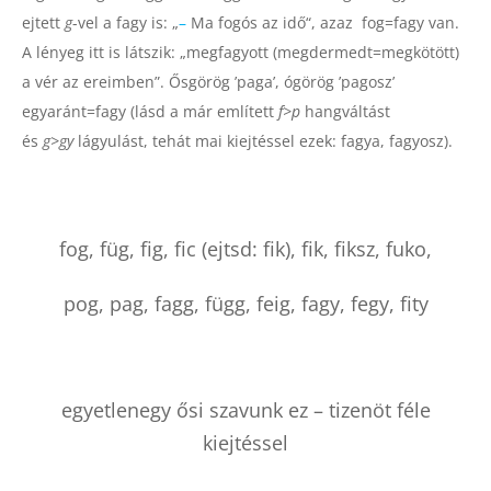
ejtett
g
-vel a fagy is: „
–
Ma fogós az idő“, azaz fog=fagy van.
A lényeg itt is látszik: „megfagyott (megdermedt=megkötött)
a vér az ereimben”. Ősgörög ’paga’, ógörög ’pagosz’
egyaránt=fagy (lásd a már említett
f>p
hangváltást
és
g>gy
lágyulást, tehát mai kiejtéssel ezek: fagya, fagyosz).
fog, füg, fig, fic (ejtsd: fik), fik, fiksz, fuko,
pog, pag, fagg, függ, feig, fagy, fegy, fity
egyetlenegy ősi szavunk ez – tizenöt féle
kiejtéssel