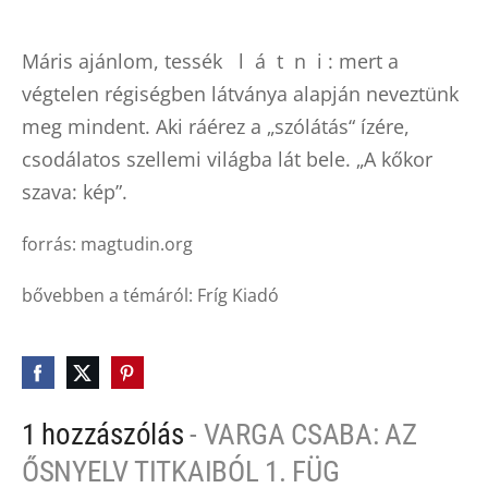
Máris ajánlom, tessék l á t n i : mert a
végtelen régiségben látványa alapján neveztünk
meg mindent. Aki ráérez a „szólátás“ ízére,
csodálatos szellemi világba lát bele. „A kőkor
szava: kép”.
forrás: magtudin.org
bővebben a témáról: Fríg Kiadó
1 hozzászólás
- VARGA CSABA: AZ
ŐSNYELV TITKAIBÓL 1. FÜG