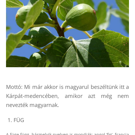
Mottó: Mi már akkor is magyarul beszéltünk itt a
Kárpát-medencében, amikor azt még nem
nevezték magyarnak.
1. FÜG
A füge függ, bármelyik nyelven is mondják: angol ‘fig’, francia